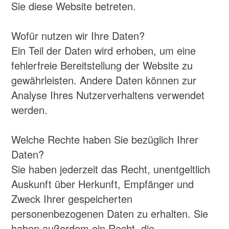
Berichtigung oder Löschung dieser Daten
zu verlangen. Wenn Sie eine Einwilligung
zur Datenverarbeitung erteilt haben,
können Sie diese Einwilligung jederzeit für
die Zukunft widerrufen. Außerdem haben
Sie das Recht, unter
bestimmten Umständen die Einschränkung
der Verarbeitung Ihrer personenbezogenen
Daten zu verlangen. Des Weiteren steht
Ihnen ein Beschwerderecht bei der
zuständigen Aufsichtsbehörde zu.
Hierzu sowie zu weiteren Fragen zum
Thema Datenschutz können Sie sich
jederzeit an uns wenden.
Analyse-Tools und Tools von Drittanbietern
Beim Besuch dieser Website kann Ihr Surf-
Verhalten statistisch ausgewertet werden.
Das geschieht vor allem mit sogenannten
Impressum
Analyseprogrammen.
Detaillierte Informationen zu diesen
AGB