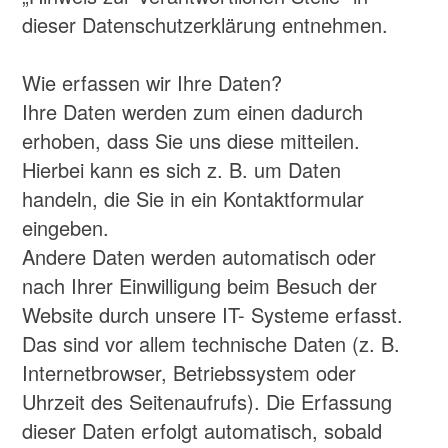
Website durch unsere IT- Systeme erfasst.
Das sind vor allem technische Daten (z. B.
Internetbrowser, Betriebssystem oder
Uhrzeit des Seitenaufrufs). Die Erfassung
dieser Daten erfolgt automatisch, sobald
Sie diese Website betreten.
Wofür nutzen wir Ihre Daten?
Ein Teil der Daten wird erhoben, um eine
fehlerfreie Bereitstellung der Website zu
gewährleisten. Andere Daten können zur
Analyse Ihres Nutzerverhaltens verwendet
werden.
Welche Rechte haben Sie bezüglich Ihrer
Daten?
Sie haben jederzeit das Recht, unentgeltlich
Auskunft über Herkunft, Empfänger und
Zweck Ihrer gespeicherten
personenbezogenen Daten zu erhalten. Sie
haben außerdem ein Recht, die